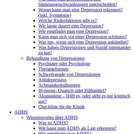
Stimmungsschwankungen unterscheiden?
Woran kann man eine Depression erkennen?
(inkl. Symptome)
Welche Risikofaktoren gibt es?
Wie lange dauert eine Depression?
Wie empfindet man eine Depression?
Kann man sich vor einer Depression schützen?
Was tun, wenn sich eine Depression ankündigt?
Was haben Depressionen und Suizid miteinander
zu tun?
Behandlung von Depressionen
Psychiater oder Psychologe
Therapieformen
Schweregrade von Depressionen
Antidepressiva
Achtsamkeitsübungen
Hypnose- Quatsch oder Hilfsmittel?
Akupunktur – Hilft es, oder sieht es nur komisch
aus?
Checkliste für die Klinik
ADHS
Wissenswertes über ADHS
Was ist ADHS?
Wie kann man ADHS als Laie erkennen?
Wie empfindet man ADHS?