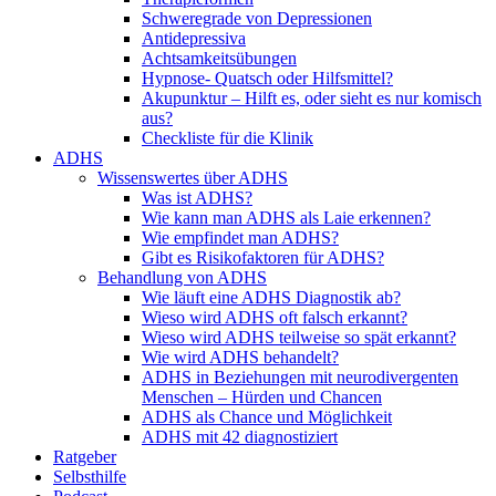
Schweregrade von Depressionen
Antidepressiva
Achtsamkeitsübungen
Hypnose- Quatsch oder Hilfsmittel?
Akupunktur – Hilft es, oder sieht es nur komisch
aus?
Checkliste für die Klinik
ADHS
Wissenswertes über ADHS
Was ist ADHS?
Wie kann man ADHS als Laie erkennen?
Wie empfindet man ADHS?
Gibt es Risikofaktoren für ADHS?
Behandlung von ADHS
Wie läuft eine ADHS Diagnostik ab?
Wieso wird ADHS oft falsch erkannt?
Wieso wird ADHS teilweise so spät erkannt?
Wie wird ADHS behandelt?
ADHS in Beziehungen mit neurodivergenten
Menschen – Hürden und Chancen
ADHS als Chance und Möglichkeit
ADHS mit 42 diagnostiziert
Ratgeber
Selbsthilfe