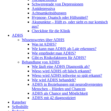
Schweregrade von Depressionen
Antidepressiva
Achtsamkeitsübungen
Hypnose- Quatsch oder Hilfsmittel?
Akupunktur – Hilft es, oder sieht es nur komisch
aus?
Checkliste für die Klinik
ADHS
Wissenswertes über ADHS
Was ist ADHS?
Wie kann man ADHS als Laie erkennen?
Wie empfindet man ADHS?
Gibt es Risikofaktoren für ADHS?
Behandlung von ADHS
Wie läuft eine ADHS Diagnostik ab?
Wieso wird ADHS oft falsch erkannt?
Wieso wird ADHS teilweise so spät erkannt?
Wie wird ADHS behandelt?
ADHS in Beziehungen mit neurodivergenten
Menschen – Hürden und Chancen
ADHS als Chance und Möglichkeit
ADHS mit 42 diagnostiziert
Ratgeber
Selbsthilfe