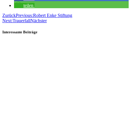
teilen
Zurück
Previous:
Robert Enke Stiftung
Next:
Trauerfall
Nächster
Interessante Beiträge