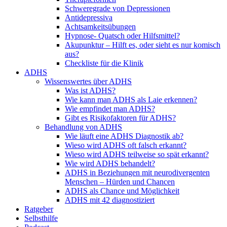
Schweregrade von Depressionen
Antidepressiva
Achtsamkeitsübungen
Hypnose- Quatsch oder Hilfsmittel?
Akupunktur – Hilft es, oder sieht es nur komisch
aus?
Checkliste für die Klinik
ADHS
Wissenswertes über ADHS
Was ist ADHS?
Wie kann man ADHS als Laie erkennen?
Wie empfindet man ADHS?
Gibt es Risikofaktoren für ADHS?
Behandlung von ADHS
Wie läuft eine ADHS Diagnostik ab?
Wieso wird ADHS oft falsch erkannt?
Wieso wird ADHS teilweise so spät erkannt?
Wie wird ADHS behandelt?
ADHS in Beziehungen mit neurodivergenten
Menschen – Hürden und Chancen
ADHS als Chance und Möglichkeit
ADHS mit 42 diagnostiziert
Ratgeber
Selbsthilfe