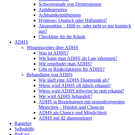
Schweregrade von Depressionen
Antidepressiva
Achtsamkeitsübungen
Hypnose- Quatsch oder Hilfsmittel?
Akupunktur – Hilft es, oder sieht es nur komisch
aus?
Checkliste für die Klinik
ADHS
Wissenswertes über ADHS
Was ist ADHS?
Wie kann man ADHS als Laie erkennen?
Wie empfindet man ADHS?
Gibt es Risikofaktoren für ADHS?
Behandlung von ADHS
Wie läuft eine ADHS Diagnostik ab?
Wieso wird ADHS oft falsch erkannt?
Wieso wird ADHS teilweise so spät erkannt?
Wie wird ADHS behandelt?
ADHS in Beziehungen mit neurodivergenten
Menschen – Hürden und Chancen
ADHS als Chance und Möglichkeit
ADHS mit 42 diagnostiziert
Ratgeber
Selbsthilfe
Podcast