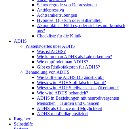
Schweregrade von Depressionen
Antidepressiva
Achtsamkeitsübungen
Hypnose- Quatsch oder Hilfsmittel?
Akupunktur – Hilft es, oder sieht es nur komisch
aus?
Checkliste für die Klinik
ADHS
Wissenswertes über ADHS
Was ist ADHS?
Wie kann man ADHS als Laie erkennen?
Wie empfindet man ADHS?
Gibt es Risikofaktoren für ADHS?
Behandlung von ADHS
Wie läuft eine ADHS Diagnostik ab?
Wieso wird ADHS oft falsch erkannt?
Wieso wird ADHS teilweise so spät erkannt?
Wie wird ADHS behandelt?
ADHS in Beziehungen mit neurodivergenten
Menschen – Hürden und Chancen
ADHS als Chance und Möglichkeit
ADHS mit 42 diagnostiziert
Ratgeber
Selbsthilfe