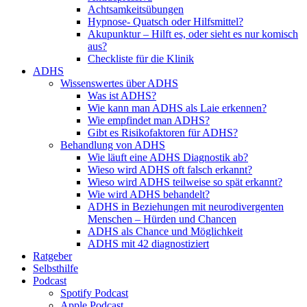
Achtsamkeitsübungen
Hypnose- Quatsch oder Hilfsmittel?
Akupunktur – Hilft es, oder sieht es nur komisch
aus?
Checkliste für die Klinik
ADHS
Wissenswertes über ADHS
Was ist ADHS?
Wie kann man ADHS als Laie erkennen?
Wie empfindet man ADHS?
Gibt es Risikofaktoren für ADHS?
Behandlung von ADHS
Wie läuft eine ADHS Diagnostik ab?
Wieso wird ADHS oft falsch erkannt?
Wieso wird ADHS teilweise so spät erkannt?
Wie wird ADHS behandelt?
ADHS in Beziehungen mit neurodivergenten
Menschen – Hürden und Chancen
ADHS als Chance und Möglichkeit
ADHS mit 42 diagnostiziert
Ratgeber
Selbsthilfe
Podcast
Spotify Podcast
Apple Podcast